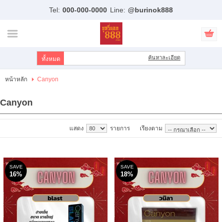
Tel:
000-000-0000
Line:
@burinok888
ไทย
|
English
เข้าสู่ระบบ
สมัครสมาชิก
ค้นหาละเอียด
สินค้าที่สนใจ
( 0 )
หน้าหลัก
Canyon
หน้าหลัก
Canyon
สินค้า
แสดง
รายการ
เรียงตาม
แบรนด์
บัญชีผู้ใช้
SAVE
SAVE
16%
18%
ขั้นตอนการสั่งซื้อ
แจ้งชำระเงิน