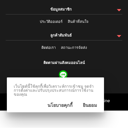
ข้อมูลสมาชิก
ประวัติออเดอร์
สินค้าที่สนใจ
ลูกค้าสัมพันธ์
ติดต่อเรา
สถานะการจัดส่ง
ติดตามผ่านสังคมออนไลน์
เว็บไซต์นี้ใช้คุกกี้เพื่อวิเคราะห์การเข้าชม จดจำ
การตั้งค่าและปรับปรุงประสบการณ์การใช้งาน
ของคุณ
ร้านค้าออนไลน์
และ
ขายของออนไลน์
โดย
นโยบายคุกกี้
ยินยอม
© 2006-2026 Vevo Systems Co., Ltd.