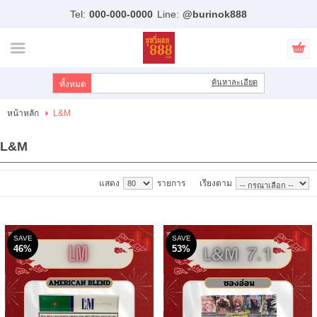
Tel:
000-000-0000
Line:
@burinok888
ไทย
|
English
เข้าสู่ระบบ
สมัครสมาชิก
ค้นหาละเอียด
สินค้าที่สนใจ
( 0 )
หน้าหลัก
L&M
หน้าหลัก
L&M
สินค้า
แสดง
รายการ
เรียงตาม
แบรนด์
บัญชีผู้ใช้
SAVE
SAVE
46%
53%
ขั้นตอนการสั่งซื้อ
แจ้งชำระเงิน