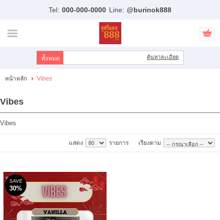
Tel:
000-000-0000
Line:
@burinok888
ไทย
|
English
เข้าสู่ระบบ
สมัครสมาชิก
ค้นหาละเอียด
สินค้าที่สนใจ
( 0 )
หน้าหลัก
Vibes
หน้าหลัก
Vibes
สินค้า
Vibes
แบรนด์
แสดง
รายการ
เรียงตาม
บัญชีผู้ใช้
ขั้นตอนการสั่งซื้อ
SAVE
30%
แจ้งชำระเงิน