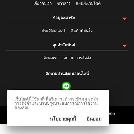
เกี่ยวกับเรา
ข่าวสาร
แผนผังเว็บไซต์
ข้อมูลสมาชิก
ประวัติออเดอร์
สินค้าที่สนใจ
ลูกค้าสัมพันธ์
ติดต่อเรา
สถานะการจัดส่ง
ติดตามผ่านสังคมออนไลน์
เว็บไซต์นี้ใช้คุกกี้เพื่อวิเคราะห์การเข้าชม จดจำ
การตั้งค่าและปรับปรุงประสบการณ์การใช้งาน
ของคุณ
ร้านค้าออนไลน์
และ
ขายของออนไลน์
โดย
นโยบายคุกกี้
ยินยอม
© 2006-2026 Vevo Systems Co., Ltd.