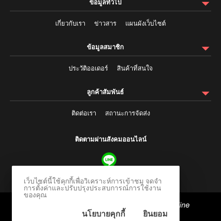
ข้อมูลทั่วไป
เกี่ยวกับเรา
ข่าวสาร
แผนผังเว็บไซต์
ข้อมูลสมาชิก
ประวัติออเดอร์
สินค้าที่สนใจ
ลูกค้าสัมพันธ์
ติดต่อเรา
สถานะการจัดส่ง
ติดตามผ่านสังคมออนไลน์
เว็บไซต์นี้ใช้คุกกี้เพื่อวิเคราะห์การเข้าชม จดจำ
การตั้งค่าและปรับปรุงประสบการณ์การใช้งาน
ของคุณ
ร้านค้าออนไลน์
และ
ขายของออนไลน์
โดย
นโยบายคุกกี้
ยินยอม
© 2006-2026 Vevo Systems Co., Ltd.