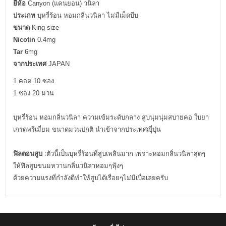
ยี่ห้อ
Canyon (แคนยอน) วนิลา
ประเภท
บุหรี่ร้อน หอมกลิ่นวนิลา ไม่มีเม็ดบีบ
ขนาด
King size
Nicotin
0.4mg
Tar
6mg
จากประเทศ
JAPAN
1 คอต 10 ซอง
1 ซอง 20 มวน
บุหรี่ร้อน หอมกลิ่นวนิลา ความเข้มระดับกลาง สูบนุ่มนุ่มสบายคอ ใบยา
เกรดพรีเมี่ยม ขนาดมวนปกติ นำเข้าจากประเทศญุี่ปุ่น
ฟิลตอนสูบ
:ตัวนี้เป็นบุหรี่ร้อนที่สูบเพลินมาก เพราะหอมกลิ่นวนิลาสุดๆ
ให้ฟิลสูบขนมหวานกลิ่นวนิลาหอมๆฟุ้งๆ
ด้วยความแรงที่กำลังดีทำให้สูบได้เรื่อยๆไม่มีเบื่อเลยครับ