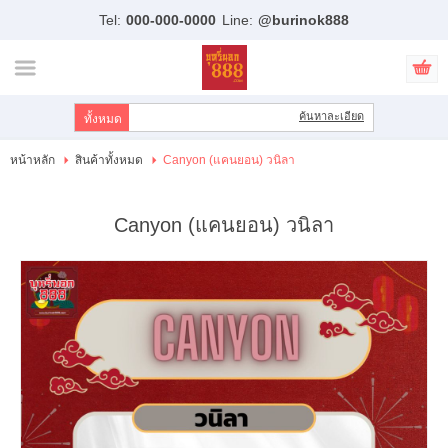
Tel:
000-000-0000
Line:
@burinok888
ไทย
|
English
เข้าสู่ระบบ
สมัครสมาชิก
ค้นหาละเอียด
สินค้าที่สนใจ
( 0 )
หน้าหลัก
สินค้าทั้งหมด
Canyon (แคนยอน) วนิลา
หน้าหลัก
Canyon (แคนยอน) วนิลา
สินค้า
แบรนด์
บัญชีผู้ใช้
ขั้นตอนการสั่งซื้อ
แจ้งชำระเงิน