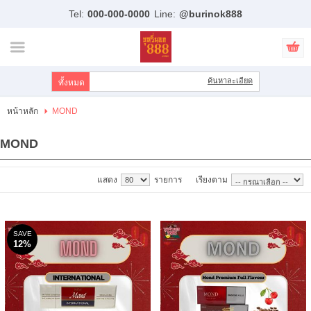
Tel:
000-000-0000
Line:
@burinok888
ไทย
|
English
เข้าสู่ระบบ
สมัครสมาชิก
ค้นหาละเอียด
สินค้าที่สนใจ
( 0 )
หน้าหลัก
MOND
หน้าหลัก
MOND
สินค้า
แสดง
รายการ
เรียงตาม
แบรนด์
บัญชีผู้ใช้
SAVE
12%
ขั้นตอนการสั่งซื้อ
แจ้งชำระเงิน