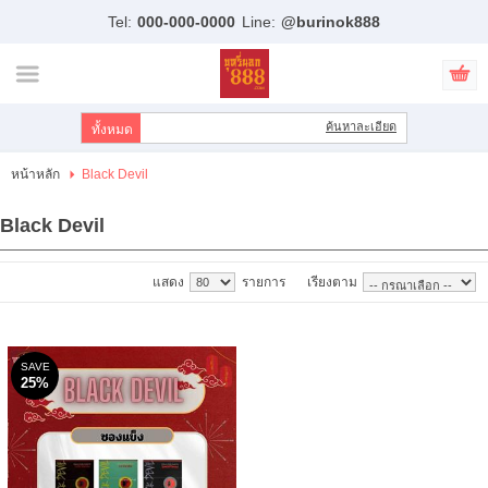
Tel:
000-000-0000
Line:
@burinok888
ไทย
|
English
เข้าสู่ระบบ
สมัครสมาชิก
ค้นหาละเอียด
สินค้าที่สนใจ
( 0 )
หน้าหลัก
Black Devil
หน้าหลัก
Black Devil
สินค้า
แสดง
รายการ
เรียงตาม
แบรนด์
บัญชีผู้ใช้
SAVE
25%
ขั้นตอนการสั่งซื้อ
แจ้งชำระเงิน