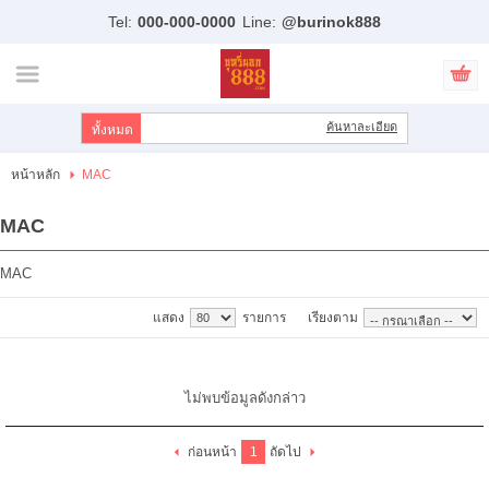
Tel:
000-000-0000
Line:
@burinok888
ไทย
|
English
เข้าสู่ระบบ
สมัครสมาชิก
ค้นหาละเอียด
สินค้าที่สนใจ
( 0 )
หน้าหลัก
MAC
หน้าหลัก
MAC
สินค้า
MAC
แบรนด์
แสดง
รายการ
เรียงตาม
บัญชีผู้ใช้
ขั้นตอนการสั่งซื้อ
ไม่พบข้อมูลดังกล่าว
แจ้งชำระเงิน
ก่อนหน้า
1
ถัดไป