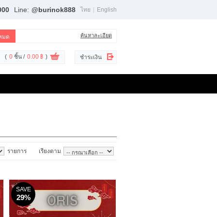
000
Line:
@burinok888
ไทย
|
English
ค้นหาละเอียด
(
0
ชิ้น /
0.00 ฿
)
ชำระเงิน
รายการ
เรียงตาม
SAVE
29%