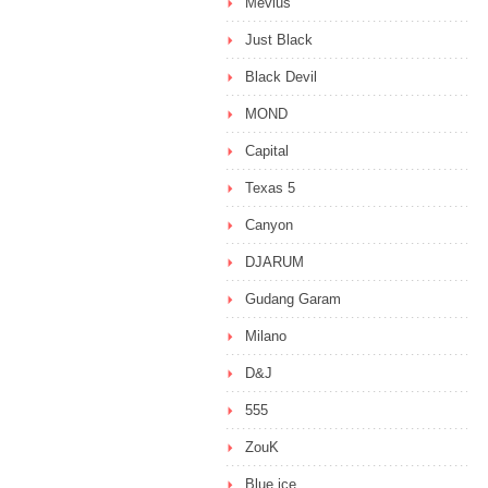
Mevius
Just Black
Black Devil
MOND
Capital
Texas 5
Canyon
DJARUM
Gudang Garam
Milano
D&J
555
ZouK
Blue ice