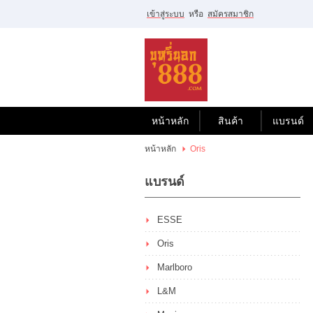
เข้าสู่ระบบ
หรือ
สมัครสมาชิก
ไทย
|
English
เข้าสู่
ระบบ
หรือ
สมัคร
สมาชิก
หน้าหลัก
สินค้า
แบรนด์
สินค้าที่สนใจ
หน้าหลัก
Oris
( 0 )
แบรนด์
หน้าหลัก
สินค้า
แบรนด์
บัญชีผู้ใช้
ขั้นตอนการสั่งซื้อ
ESSE
Oris
แจ้งชำระเงิน
Marlboro
L&M