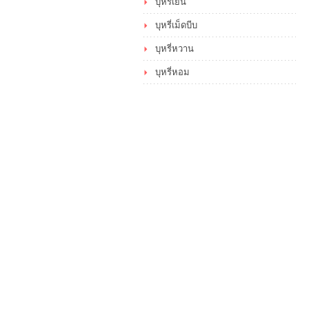
บุหรี่เย็น
บุหรี่เม็ดบีบ
บุหรี่หวาน
บุหรี่หอม