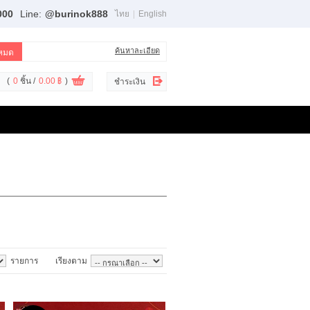
000
Line:
@burinok888
ไทย
|
English
ค้นหาละเอียด
(
0
ชิ้น /
0.00 ฿
)
ชำระเงิน
รายการ
เรียงตาม