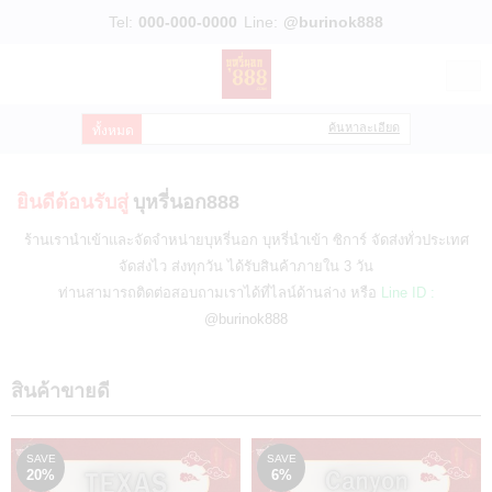
Tel:
000-000-0000
Line:
@burinok888
ไทย
|
English
เข้าสู่ระบบ
สมัครสมาชิก
ค้นหาละเอียด
สินค้าที่สนใจ
( 0 )
ยินดีต้อนรับสู่
บุหรี่นอก888
หน้าหลัก
ร้านเรานำเข้าและจัดจำหน่ายบุหรี่นอก บุหรี่นำเข้า ซิการ์ จัดส่งทั่วประเทศ
สินค้า
จัดส่งไว ส่งทุกวัน ได้รับสินค้าภายใน 3 วัน
ท่านสามารถติดต่อสอบถามเราได้ที่ไลน์ด้านล่าง หรือ
Line ID :
แบรนด์
@burinok888
บัญชีผู้ใช้
สินค้าขายดี
ขั้นตอนการสั่งซื้อ
แจ้งชำระเงิน
SAVE
SAVE
20%
6%