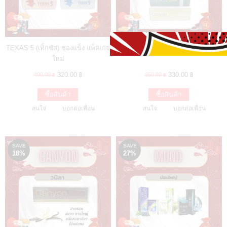
TEXAS 5 (เท็กซัส) ซองแข็ง แพ็คเกจ
Canyon แคนยอน
ใหม่
320.00 ฿
330.00 ฿
400.00 ฿
350.00 ฿
ซื้อสินค้า
ซื้อสินค้า
สนใจ
บอกต่อเพื่อน
สนใจ
บอกต่อเพื่อน
SAVE
SAVE
18%
27%