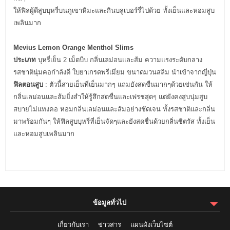
ให้ฟิลผู้ดีสูบบุหรี่บนภูเขาหิมะและกินบลูเบอร์รี่ไปด้วย ทั้งเย็นและหอมสูบ
เพลินมาก
Mevius Lemon Orange Menthol Slims
ประเภท
บุหรี่เย็น 2 เม็ดบีบ กลิ่นเลม่อนและส้ม ความแรงระดับกลาง
รสชาตินุ่มคอกำลังดี ใบยาเกรดพรีเมี่ยม ขนาดมวนสลิม นำเข้าจากญี่ปุ่น
ฟิลตอนสูบ
: ตัวนี้สายเย็นที่เย็นมากๆ แถมยังสดชื่นมากๆด้วยเช่นกัน ให้
กลิ่นเลม่อนและส้มยิ่งสำให้รู้สึกสดชื่นและเฟรชสุดๆ แต่ยังคงสูบนุ่มสูบ
สบายไม่แทงคอ หอมกลิ่นเลม่อนและส้มอย่างชัดเจน ทั้งรสชาติและกลิ่น
มาพร้อมกันๆ ให้ฟิลสูบบุหรี่ที่เย็นจัดๆและยังสดชื่นด้วยกลิ่นซิตรัส ทั้งเย็น
และหอมสูบเพลินมาก
ข้อมูลทั่วไป
เกี่ยวกับเรา
ข่าวสาร
แผนผังเว็บไซต์