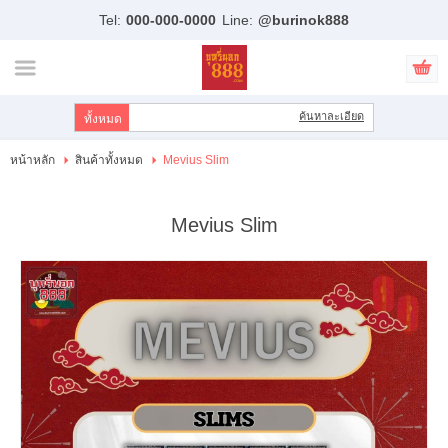
Tel:
000-000-0000
Line:
@burinok888
ไทย
|
English
เข้าสู่ระบบ
สมัครสมาชิก
ค้นหาละเอียด
สินค้าที่สนใจ
( 0 )
หน้าหลัก
สินค้าทั้งหมด
Mevius Slim
หน้าหลัก
Mevius Slim
สินค้า
แบรนด์
บัญชีผู้ใช้
ขั้นตอนการสั่งซื้อ
แจ้งชำระเงิน