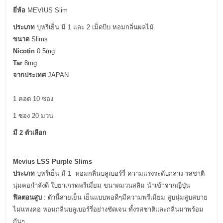
ยี่ห้อ
MEVIUS Slim
ประเภท
บุหรี่เย็น มี 1 และ 2 เม็ดบีบ หอมกลิ่นผลไม้
ขนาด
Slims
Nicotin
0.5mg
Tar
8mg
จากประเทศ
JAPAN
1 คอต 10 ซอง
1 ซอง 20 มวน
มี 2 ตัวเลือก
Mevius LSS Purple Slims
ประเภท
บุหรี่เย็น มี 1 หอมกลิ่นบลูเบอร์รี่ ความแรงระดับกลาง รสชาติ
นุ่มคอกำลังดี ใบยาเกรดพรีเมี่ยม ขนาดมวนสลิม นำเข้าจากญี่ปุ่น
ฟิลตอนสูบ
: ตัวนี้สายเย็น เย็นแบบพอดีๆมีความพรีเมี่ยม สูบนุ่มสูบสบาย
ไม่แทงคอ หอมกลิ่นบลูเบอร์รี่อย่างชัดเจน ทั้งรสชาติและกลิ่นมาพร้อม
กันๆ