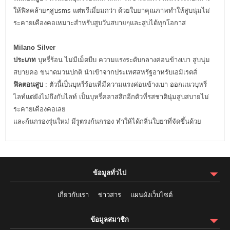
ให้ฟิลคล้ายๆสูบsms แต่พรีเมี่ยมกว่า ด้วยใบยาคุณภาพทำให้สูบนุ่มไม่
ระคายเคืองคอเหมาะสำหรับสูบวันสบายๆและสูบได้ทุกโอกาส
Milano Silver
ประเภท
บุหรี่ร้อน ไม่มีเม็ดบีบ ความแรงระดับกลางค่อนข้างเบา สูบนุ่ม
สบายคอ ขนาดมวนปกติ นำเข้าจากประเทศสหรัฐอาหรับเอมิเรตส์
ฟิลตอนสูบ
: ตัวนี้เป็นบุหรี่ร้อนที่มีความแรงค่อนข้างเบา ออกแนวบุหรี่
ไลท์แต่ยังไม่ถึงกับไลท์ เป็นบุหรี่คลาสสิกอีกตัวที่รสชาตินุ่มสูบสบายไม่
ระคายเคืองคอเลย
และก้นกรองรุ่นใหม่ มีรูตรงก้นกรอง ทำให้ได้กลิ่นใบยาที่จัดขึ้นด้วย
ข้อมูลทั่วไป
เกี่ยวกับเรา
ข่าวสาร
แผนผังเว็บไซต์
ข้อมูลสมาชิก