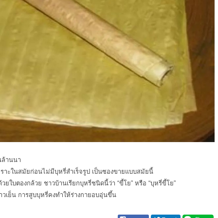
คนล้านนา
เพราะในสมัยก่อนไม่มีบุหรี่สำเร็จรูป เป็นซองขายแบบสมัยนี้
ใบตองกล้วย ชาวบ้านเรียกบุหรี่ชนิดนี้ว่า “ขี้โย” หรือ “บุหรี่ขี้โย”
ย็น การสูบบุหรี่คงทำให้ร่างกายอบอุ่นขึ้น