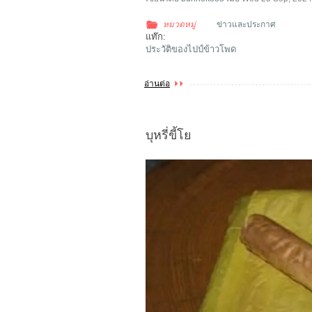
หมวดหมู่
ข่าวและประกาศ
แท๊ก:
ประวัติของไปป์ข้าวโพด
อ่านต่อ
บุหรี่ขี้โย