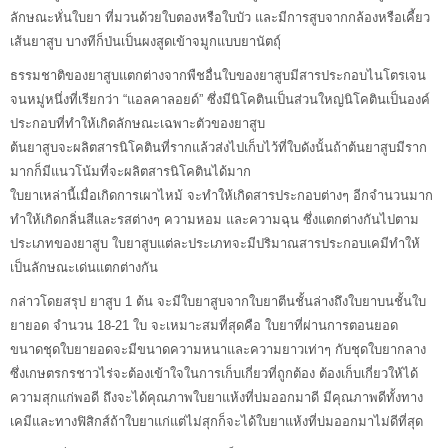
ลักษณะหั่นใบยา ที่มวนด้วยใบตองหรือใบบัว และมีการสูบจากกล้องหรือเคี้ยว
เส้นยาสูบ บางทีก็ป่นเป็นผงสูดเข้าจมูกแบบยานัตถุ์
ธรรมชาติของยาสูบแตกต่างจากพืชอื่นใบของยาสูบมีสารประกอบไนโตรเจน
จนหมู่หนึ่งที่เรียกว่า “แอลคาลอยด์” ซึ่งมีนิโคตินเป็นส่วนใหญ่นิโคตินเป็นองค์
ประกอบที่ทำให้เกิดลักษณะเฉพาะตัวของยาสูบ
ต้นยาสูบจะผลิตสารนิโคตินที่รากแล้วส่งไปเก็บไว้ที่ใบดังนั้นถ้าต้นยาสูบมีราก
มากก็มีแนวโน้มที่จะผลิตสารนิโคตินได้มาก
ใบยาเหล่านี้เมื่อเกิดการเผาไหม้ จะทำให้เกิดสารประกอบต่างๆ อีกจำนวนมาก
ทำให้เกิดกลิ่นสีและรสต่างๆ ความหอม และความฉุน ซึ่งแตกต่างกันไปตาม
ประเภทของยาสูบ ใบยาสูบแต่ละประเภทจะมีปริมาณสารประกอบเคมีทำให้
เป็นลักษณะเด่นแตกต่างกัน
กล่าวโดยสรุป ยาสูบ 1 ต้น จะมีใบยาสูบจากใบยาตีนชั้นล่างถึงใบยาบนชั้นใบ
ยายอด จำนวน 18-21 ใบ จะเหมาะสมที่สุดคือ ใบยาที่ผ่านการตอนยอด
ขนาดชุดใบยายอดจะมีขนาดความหนาและความยาวเท่าๆ กับชุดใบยากลาง
ซึ่งเกษตรกรชาวไร่จะต้องเข้าใจในการเก็บเกี่ยวที่ถูกต้อง ต้องเก็บเกี่ยวให้ได้
ความสุกแก่พอดี ถึงจะได้คุณภาพใบยาแห้งที่บ่มออกมาดี มีคุณภาพดีทั้งทาง
เคมีและทางฟิสิกส์ถ้าใบยาแก่แต่ไม่สุกก็จะได้ใบยาแห้งที่บ่มออกมาไม่ดีที่สุด