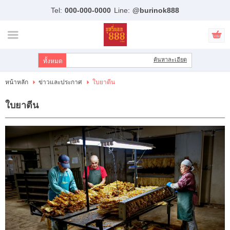
Tel:
000-000-0000
Line:
@burinok888
ไทย
|
English
เข้าสู่ระบบ
สมัครสมาชิก
ค้นหาละเอียด
สินค้าที่สนใจ
( 0 )
หน้าหลัก
ข่าวและประกาศ
ใบยาตีน
หน้าหลัก
ใบยาตีน
สินค้า
แบรนด์
บัญชีผู้ใช้
ขั้นตอนการสั่งซื้อ
แจ้งชำระเงิน