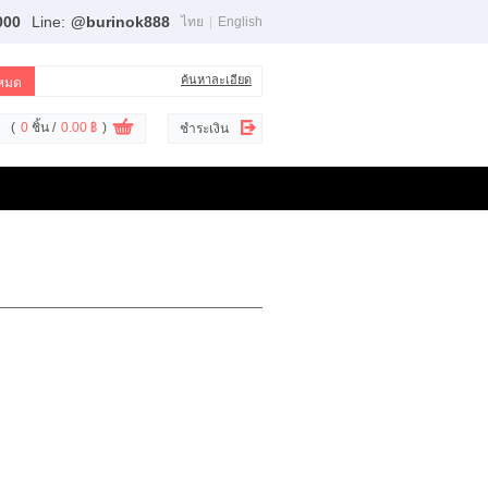
000
Line:
@burinok888
ไทย
|
English
ค้นหาละเอียด
(
0
ชิ้น /
0.00 ฿
)
ชำระเงิน