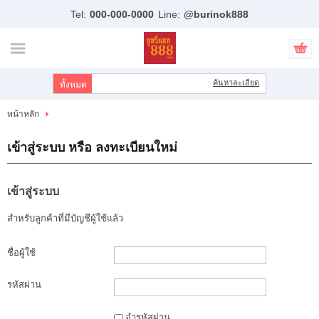
Tel:
000-000-0000
Line:
@burinok888
ไทย
|
English
เข้าสู่ระบบ
สมัครสมาชิก
ค้นหาละเอียด
สินค้าที่สนใจ
( 0 )
หน้าหลัก
หน้าหลัก
เข้าสู่ระบบ หรือ ลงทะเบียนใหม่
สินค้า
เข้าสู่ระบบ
แบรนด์
สำหรับลูกค้าที่มีบัญชีผู้ใช้แล้ว
บัญชีผู้ใช้
ชื่อผู้ใช้
ขั้นตอนการสั่งซื้อ
รหัสผ่าน
แจ้งชำระเงิน
จำรหัสผ่าน